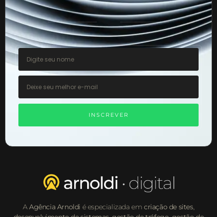
INSCREVER
A
Agência Arnoldi
é especializada em
criação de sites
,