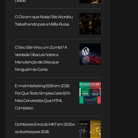
Leads
O Dia em que Nosso Site Acordou
Trabalhando para a Máfia Russa
O Seu Site Virou um Zumbi? A
Verdade Obscura Sobre a
Manutenção de Sites que
Ninguém te Conta
E-mail Marketing B2B em 2026:
Por Que Texto Simples Gera 60%
Mais Conversões Que HTML
Complexo
Os Maiores Erros do MKT em 2025 e
os Acertos para 2026