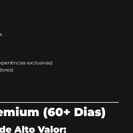
s
periências exclusivas)
dores)
emium (60+ Dias)
de Alto Valor: