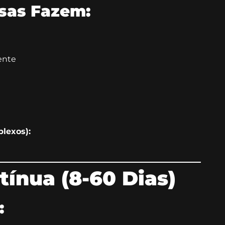
sas Fazem:
ente
lexos):
tínua (8-60 Dias)
: