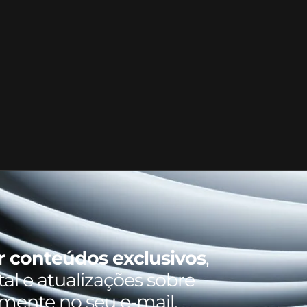
r conteúdos exclusivos
,
al e atualizações sobre
amente no seu e-mail.