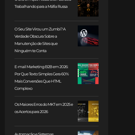
Trabalhando para a Máfia Russa
O Seu Site Virou um Zumbi? A
Verdade Obscura Sobre a
Manutenção de Sites que
Ninguém te Conta
E-mail Marketing B2B em 2026:
Por Que Texto Simples Gera 60%
Mais Conversões Que HTML
Complexo
Os Maiores Erros do MKT em 2025 e
os Acertos para 2026
Automação e Sistemas