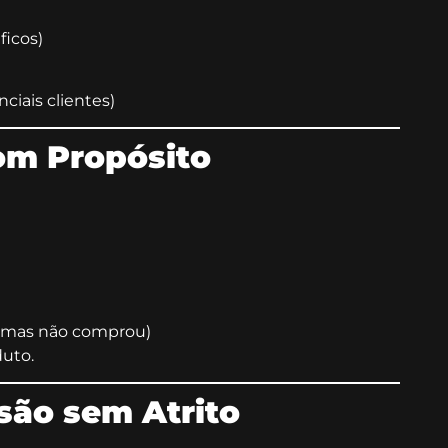
icos)
ciais clientes)
com Propósito
k mas não comprou)
duto.
são sem Atrito