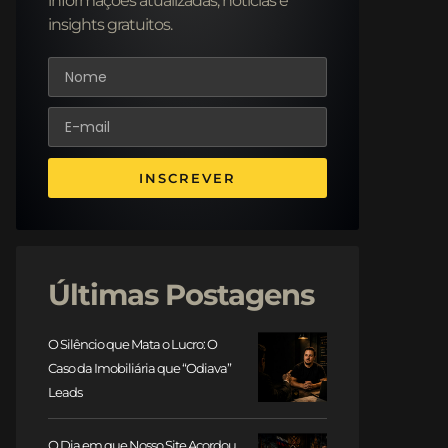
informações atualizadas, notícias e
insights gratuitos.
INSCREVER
Últimas Postagens
O Silêncio que Mata o Lucro: O
Caso da Imobiliária que “Odiava”
Leads
O Dia em que Nosso Site Acordou