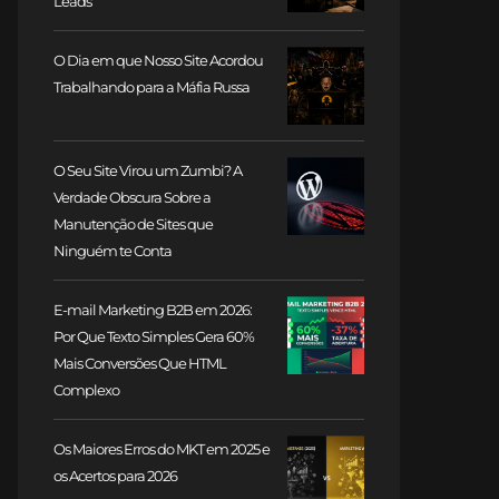
Leads
O Dia em que Nosso Site Acordou
Trabalhando para a Máfia Russa
O Seu Site Virou um Zumbi? A
Verdade Obscura Sobre a
Manutenção de Sites que
Ninguém te Conta
E-mail Marketing B2B em 2026:
Por Que Texto Simples Gera 60%
Mais Conversões Que HTML
Complexo
Os Maiores Erros do MKT em 2025 e
os Acertos para 2026