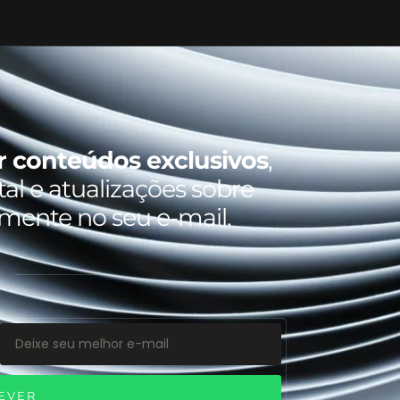
r conteúdos exclusivos
,
al e atualizações sobre
amente no seu e-mail.
EVER