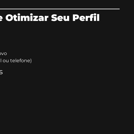
e Otimizar Seu Perfil
ovo
l ou telefone)
s