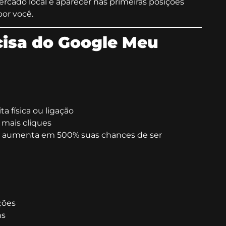
cado local e aparecer nas primeiras posições
or você.
cisa do Google Meu
a física ou ligação
mais cliques
os) aumenta em 500% suas chances de ser
ções
ns