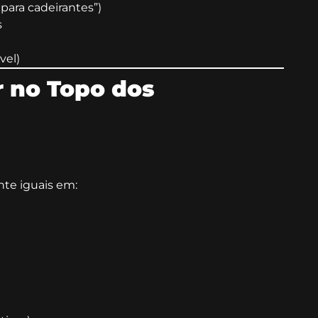
 para cadeirantes”)
s
vel)
r no Topo dos
te iguais em: