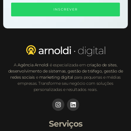
INSCREVER
A
Agência Arnoldi
é especializada em
criação de sites
,
desenvolvimento de sistemas
,
gestão de tráfego,
gestão de
redes sociais
e
marketing digital
para pequenas e médias
empresas. Transforme seu negócio com soluções
personalizadas e resultados reais.
Serviços