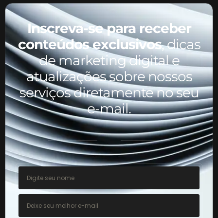
Inscreva-se para receber
conteúdos exclusivos
, dicas
de marketing digital e
atualizações sobre nossos
serviços diretamente no seu
e-mail.