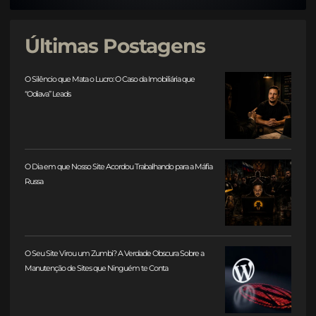
Últimas Postagens
O Silêncio que Mata o Lucro: O Caso da Imobiliária que
“Odiava” Leads
O Dia em que Nosso Site Acordou Trabalhando para a Máfia
Russa
O Seu Site Virou um Zumbi? A Verdade Obscura Sobre a
Manutenção de Sites que Ninguém te Conta