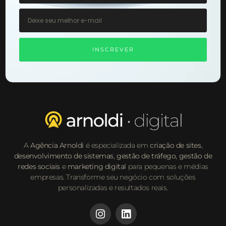
INSCREVER
A
Agência Arnoldi
é especializada em
criação de sites
,
desenvolvimento de sistemas
,
gestão de tráfego,
gestão de
redes sociais
e
marketing digital
para pequenas e médias
empresas. Transforme seu negócio com soluções
personalizadas e resultados reais.