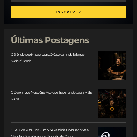
INSCREVER
Últimas Postagens
O Silêncio que Mata o Lucro: O Caso da Imobiliária que
“Odiava” Leads
O Dia em que Nosso Site Acordou Trabalhando para a Máfia
Russa
O Seu Site Virou um Zumbi? A Verdade Obscura Sobre a
Manutenção de Sites que Ninguém te Conta