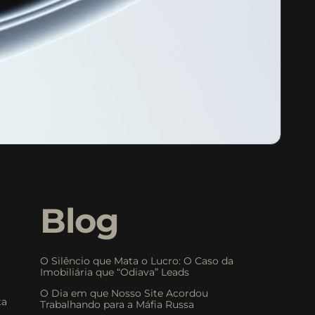
o
Blog
O Silêncio que Mata o Lucro: O Caso da
Imobiliária que “Odiava” Leads
O Dia em que Nosso Site Acordou
ta
Trabalhando para a Máfia Russa