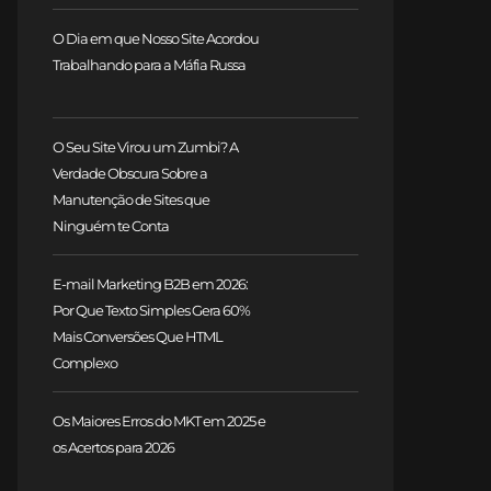
O Dia em que Nosso Site Acordou
Trabalhando para a Máfia Russa
O Seu Site Virou um Zumbi? A
Verdade Obscura Sobre a
Manutenção de Sites que
Ninguém te Conta
E-mail Marketing B2B em 2026:
Por Que Texto Simples Gera 60%
Mais Conversões Que HTML
Complexo
Os Maiores Erros do MKT em 2025 e
os Acertos para 2026