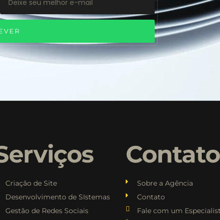
EVER
Serviços
Contat
Criação de Site
Sobre a Agência
Desenvolvimento de SIstemas
Contato
Gestão de Redes Sociais
Fale com um Especialis