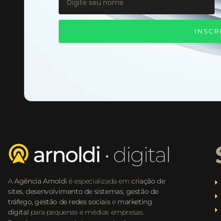
INSCR
A
Agência Arnoldi
é especializada em
criação de
sites
,
desenvolvimento de sistemas
,
gestão de
tráfego,
gestão de redes sociais
e
marketing
digital
para pequenas e médias empresas.