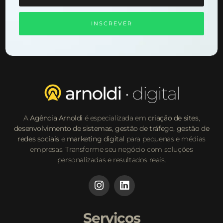
INSCREVER
A
Agência Arnoldi
é especializada em
criação de sites
,
desenvolvimento de sistemas
,
gestão de tráfego,
gestão de
redes sociais
e
marketing digital
para pequenas e médias
empresas. Transforme seu negócio com soluções
personalizadas e resultados reais.
Serviços