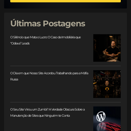
Últimas Postagens
O Silêncio que Mata o Lucro: O Caso da Imobiliária que
“Odiava” Leads
O Dia em que Nosso Site Acordou Trabalhando para a Máfia
Russa
O Seu Site Virou um Zumbi? A Verdade Obscura Sobre a
Manutenção de Sites que Ninguém te Conta