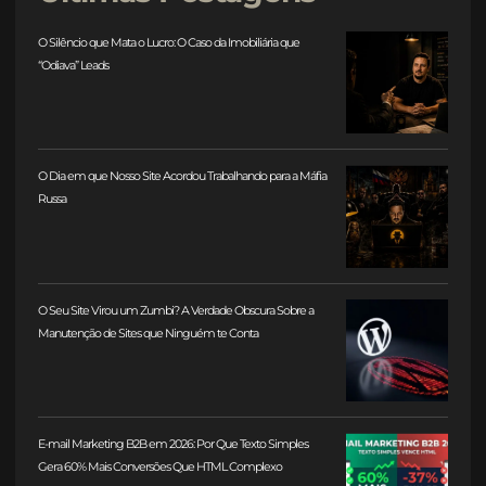
O Silêncio que Mata o Lucro: O Caso da Imobiliária que
“Odiava” Leads
O Dia em que Nosso Site Acordou Trabalhando para a Máfia
Russa
O Seu Site Virou um Zumbi? A Verdade Obscura Sobre a
Manutenção de Sites que Ninguém te Conta
E-mail Marketing B2B em 2026: Por Que Texto Simples
Gera 60% Mais Conversões Que HTML Complexo