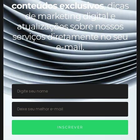
conteúdos exclusivos
, dicas
de marketing digital e
atualizações sobre nossos
serviços diretamente no seu
e-mail.
INSCREVER