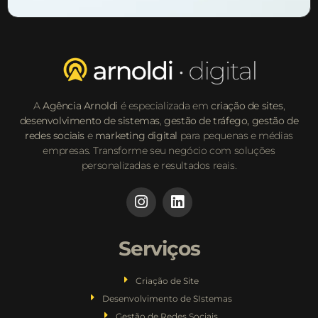
A
Agência Arnoldi
é especializada em
criação de sites
,
desenvolvimento de sistemas
,
gestão de tráfego,
gestão de
redes sociais
e
marketing digital
para pequenas e médias
empresas. Transforme seu negócio com soluções
personalizadas e resultados reais.
Serviços
Criação de Site
Desenvolvimento de SIstemas
Gestão de Redes Sociais