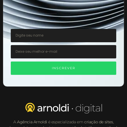
INSCREVER
A
Agência Arnoldi
é especializada em
criação de sites
,