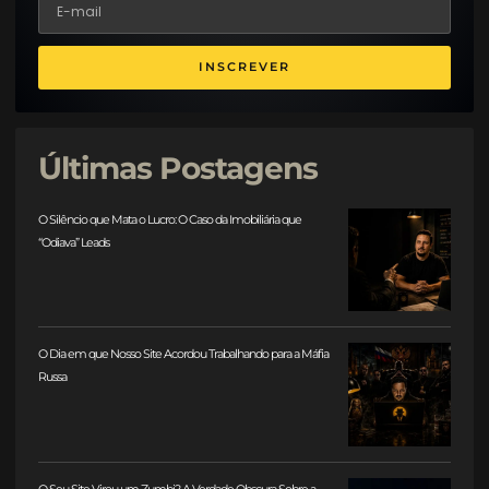
INSCREVER
Últimas Postagens
O Silêncio que Mata o Lucro: O Caso da Imobiliária que
“Odiava” Leads
O Dia em que Nosso Site Acordou Trabalhando para a Máfia
Russa
O Seu Site Virou um Zumbi? A Verdade Obscura Sobre a