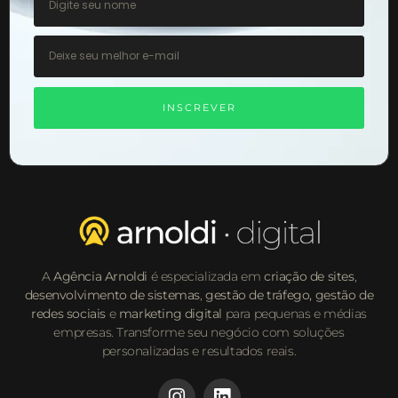
INSCREVER
A
Agência Arnoldi
é especializada em
criação de sites
,
desenvolvimento de sistemas
,
gestão de tráfego,
gestão de
redes sociais
e
marketing digital
para pequenas e médias
empresas. Transforme seu negócio com soluções
personalizadas e resultados reais.