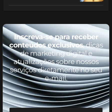
Inscreva-se para receber
conteúdos exclusivos
, dicas
de marketing digital e
atualizações sobre nossos
serviços diretamente no seu
e-mail.