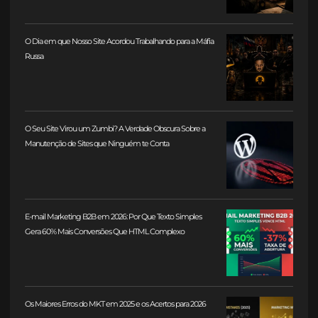
O Dia em que Nosso Site Acordou Trabalhando para a Máfia
Russa
O Seu Site Virou um Zumbi? A Verdade Obscura Sobre a
Manutenção de Sites que Ninguém te Conta
E-mail Marketing B2B em 2026: Por Que Texto Simples
Gera 60% Mais Conversões Que HTML Complexo
Os Maiores Erros do MKT em 2025 e os Acertos para 2026