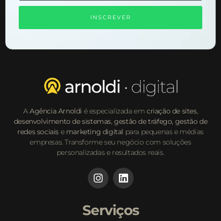
INSCREVER
A
Agência Arnoldi
é especializada em
criação de sites
,
desenvolvimento de sistemas
,
gestão de tráfego,
gestão de
redes sociais
e
marketing digital
para pequenas e médias
empresas. Transforme seu negócio com soluções
personalizadas e resultados reais.
Serviços