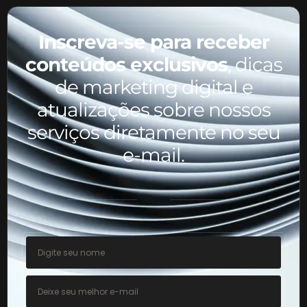
Inscreva-se para receber
conteúdos exclusivos
, dicas
de marketing digital e
atualizações sobre nossos
serviços diretamente no seu
e-mail.